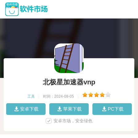
北极星加速器vnp
工具
|
时间：2024-08-05
|
安卓下载
苹果下载
PC下载
安卓市场，安全绿色