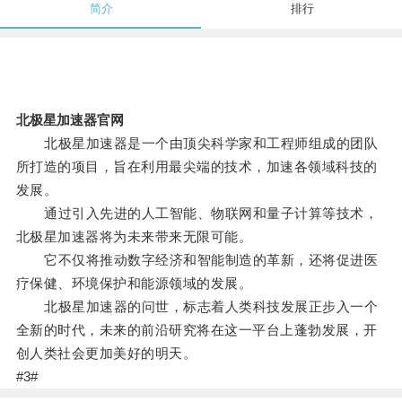
简介
排行
北极星加速器官网
北极星加速器是一个由顶尖科学家和工程师组成的团队
所打造的项目，旨在利用最尖端的技术，加速各领域科技的
发展。
通过引入先进的人工智能、物联网和量子计算等技术，
北极星加速器将为未来带来无限可能。
它不仅将推动数字经济和智能制造的革新，还将促进医
疗保健、环境保护和能源领域的发展。
北极星加速器的问世，标志着人类科技发展正步入一个
全新的时代，未来的前沿研究将在这一平台上蓬勃发展，开
创人类社会更加美好的明天。
#3#