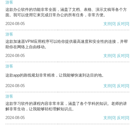
游客
这款办公软件的功能非常全面，涵盖了文档、表格、演示文稿等各个方
面。我可以使用它来完成日常办公的所有任务，非常方便。
2024-08-05
支持
[0]
反对
[0]
游客
这款加速器VPM应用程序可以给你提供最高速度和安全性的连接，并帮
助你在网络上自由移动。
2024-08-05
支持
[0]
反对
[0]
游客
这款app的路线规划非常精准，让我能够快速到达目的地。
2024-08-05
支持
[0]
反对
[0]
游客
这款学习软件的课程内容非常丰富，涵盖了各个学科的知识。老师的讲
解非常生动，让我能够轻松理解知识点。
2024-08-05
支持
[0]
反对
[0]