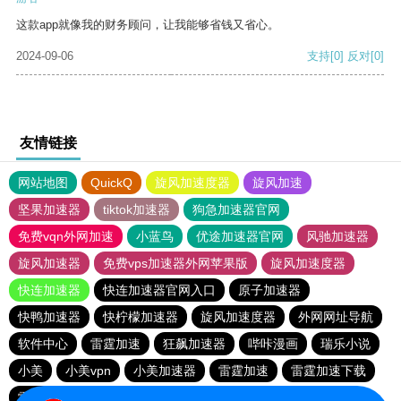
这款app就像我的财务顾问，让我能够省钱又省心。
2024-09-06
支持
[0]
反对
[0]
友情链接
网站地图
QuickQ
旋风加速度器
旋风加速
坚果加速器
tiktok加速器
狗急加速器官网
免费vqn外网加速
小蓝鸟
优途加速器官网
风驰加速器
旋风加速器
免费vps加速器外网苹果版
旋风加速度器
快连加速器
快连加速器官网入口
原子加速器
快鸭加速器
快柠檬加速器
旋风加速度器
外网网址导航
软件中心
雷霆加速
狂飙加速器
哔咔漫画
瑞乐小说
小美
小美vpn
小美加速器
雷霆加速
雷霆加速下载
雷霆加速版ins
海鸥加速度
海鸥加速器下载