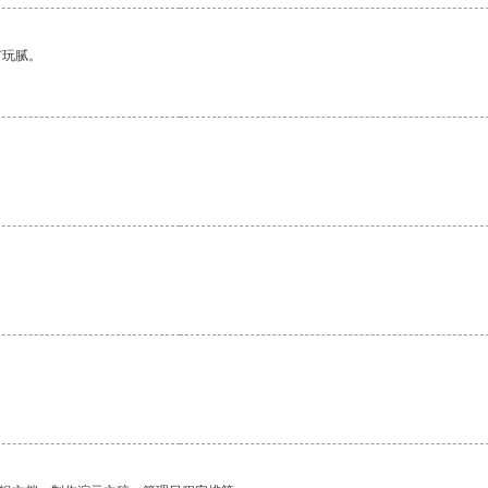
有玩腻。
。