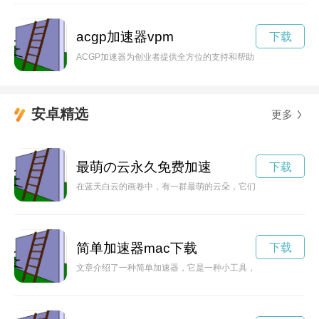
acgp加速器vpm
下载
ACGP加速器为创业者提供全方位的支持和帮助，帮助他们加速
安卓精选
更多
最萌の云永久免费加速
下载
在蓝天白云的画卷中，有一群最萌的云朵，它们形状各异，像是
简单加速器mac下载
下载
文章介绍了一种简单加速器，它是一种小工具，可帮助用户提升