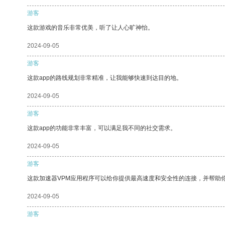
游客
这款游戏的音乐非常优美，听了让人心旷神怡。
2024-09-05
游客
这款app的路线规划非常精准，让我能够快速到达目的地。
2024-09-05
游客
这款app的功能非常丰富，可以满足我不同的社交需求。
2024-09-05
游客
这款加速器VPM应用程序可以给你提供最高速度和安全性的连接，并帮助
2024-09-05
游客