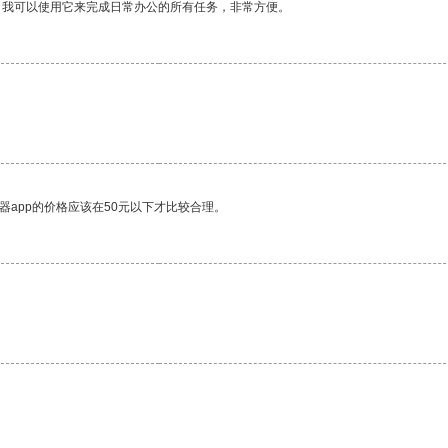
。我可以使用它来完成日常办公的所有任务，非常方便。
器app的价格应该在50元以下才比较合理。
。