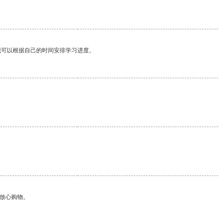
。
我可以根据自己的时间安排学习进度。
够放心购物。