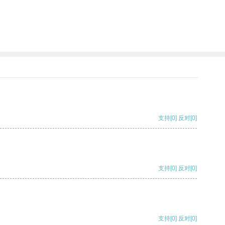
支持
[0]
反对
[0]
支持
[0]
反对
[0]
支持
[0]
反对
[0]