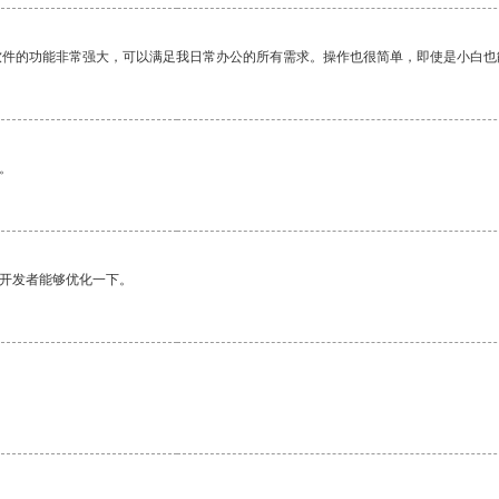
软件的功能非常强大，可以满足我日常办公的所有需求。操作也很简单，即使是小白也
。
望开发者能够优化一下。