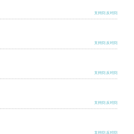
支持
[0]
反对
[0]
支持
[0]
反对
[0]
支持
[0]
反对
[0]
支持
[0]
反对
[0]
支持
[0]
反对
[0]