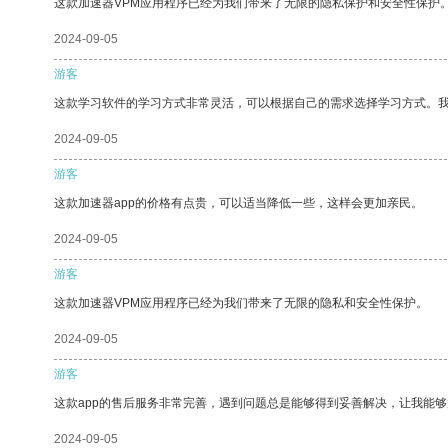
这款加速器VPM应用程序已经为我们带来了无限的隐私保护和安全性保护
2024-09-05
游客
这款学习软件的学习方式非常灵活，可以根据自己的需求选择学习方式。
2024-09-05
游客
这款加速器app的价格有点贵，可以适当降低一些，这样会更加亲民。
2024-09-05
游客
这款加速器VPM应用程序已经为我们带来了无限的隐私和安全性保护。
2024-09-05
游客
这款app的售后服务非常完善，遇到问题总是能够得到妥善解决，让我能
2024-09-05