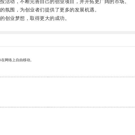
投活动，不断完善自己的创业项目，并开拓更广阔的市场。
的氛围，为创业者们提供了更多的发展机遇。
的创业梦想，取得更大的成功。
你在网络上自由移动。